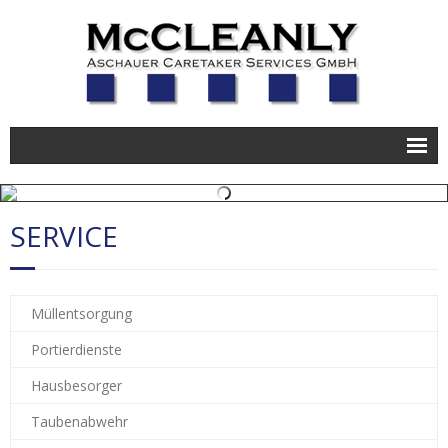
Unternehmen
SERVICE
Leistungen
Service
Karriere
Müllentsorgung
Portierdienste
Kontakt
Hausbesorger
Taubenabwehr